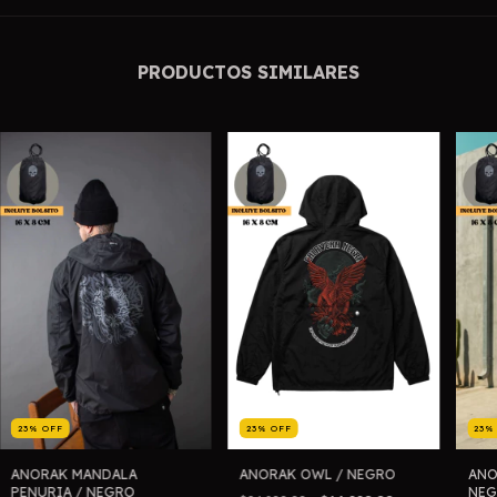
PRODUCTOS SIMILARES
23
%
OFF
23
%
OFF
23
ANORAK MANDALA
ANORAK OWL / NEGRO
ANO
PENURIA / NEGRO
NEG