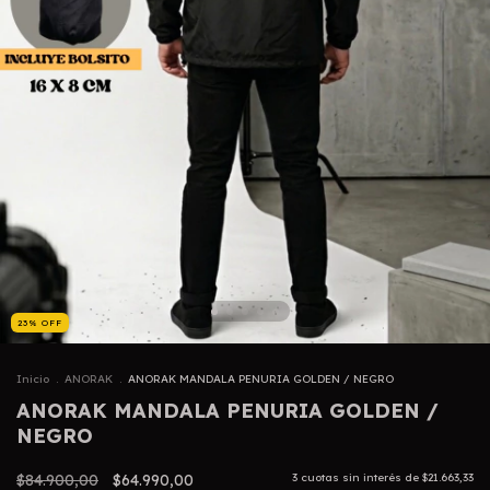
23
%
OFF
Inicio
.
ANORAK
.
ANORAK MANDALA PENURIA GOLDEN / NEGRO
ANORAK MANDALA PENURIA GOLDEN /
NEGRO
$84.900,00
$64.990,00
3
cuotas sin interés de
$21.663,33