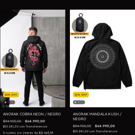
23
%
OFF
23
%
OFF
ANORAK COBRA NEON / NEGRO
ANORAK MANDALA KUSH /
NEGRO
$84.900,00
$64.990,00
$84.900,00
$64.990,00
$55.241,50
con
Transferencia
$55.241,50
con
Transferencia
3
cuotas sin interés de
$21.663,33