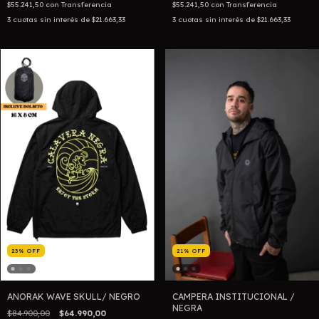
$55.241,50
con
Transferencia
$55.241,50
con
Transferencia
3
cuotas sin interés de
$21.663,33
3
cuotas sin interés de
$21.663,33
23
%
OFF
21
%
OFF
ANORAK WAVE SKULL/ NEGRO
CAMPERA INSTITUCIONAL /
NEGRA
$84.900,00
$64.990,00