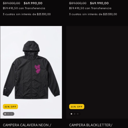
$89.000,00
$69.990,00
$89.000,00
$69.990,00
$59.491,50
con
Transferencia
$59.491,50
con
Transferencia
3
cuotas sin interés de
$23.330,00
3
cuotas sin interés de
$23.330,00
21
%
OFF
21
%
OFF
CAMPERA CALAVERA NEON /
CAMPERA BLACKLETTER/