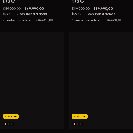
NEGRA
NEGRA
$89.000,00
$69.990,00
$89.000,00
$69.990,00
$59.491,50
con
Transferencia
$59.491,50
con
Transferencia
3
cuotas sin interés de
$23.330,00
3
cuotas sin interés de
$23.330,00
21
%
OFF
21
%
OFF