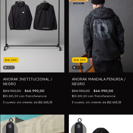
23
%
OFF
23
%
OFF
ANORAK INSTITUCIONAL /
ANORAK MANDALA PENURIA /
NEGRO
NEGRO
$84.900,00
$64.990,00
$84.900,00
$64.990,00
$55.241,50
con
Transferencia
$55.241,50
con
Transferencia
3
cuotas sin interés de
$21.663,33
3
cuotas sin interés de
$21.663,33