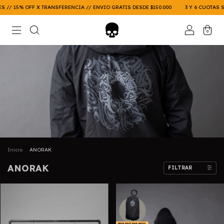
 X TRANSFERENCIA // ENVIO GRATIS DESDE $150.000
3 Y 6 CUOTAS SIN INTERES /
0
Inicio
.
ANORAK
ANORAK
FILTRAR