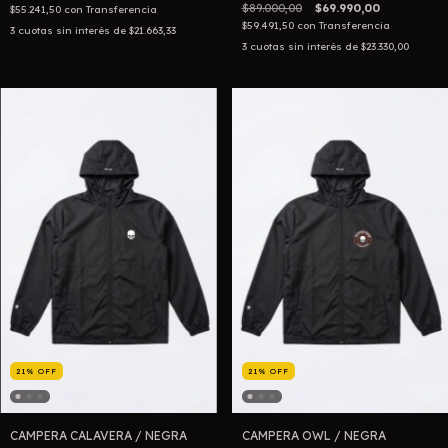
$89.000,00
$69.990,00
$55.241,50
con
Transferencia
$59.491,50
con
Transferencia
3
cuotas sin interés de
$21.663,33
3
cuotas sin interés de
$23.330,00
21
%
OFF
21
%
OFF
CAMPERA CALAVERA / NEGRA
CAMPERA OWL / NEGRA