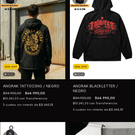
23
%
OFF
23
%
OFF
ANORAK TATTOOING / NEGRO
ANORAK BLACKLETTER /
NEGRO
$84.900,00
$64.990,00
$84.900,00
$64.990,00
$55.241,50
con
Transferencia
$55.241,50
con
Transferencia
3
cuotas sin interés de
$21.663,33
3
cuotas sin interés de
$21.663,33