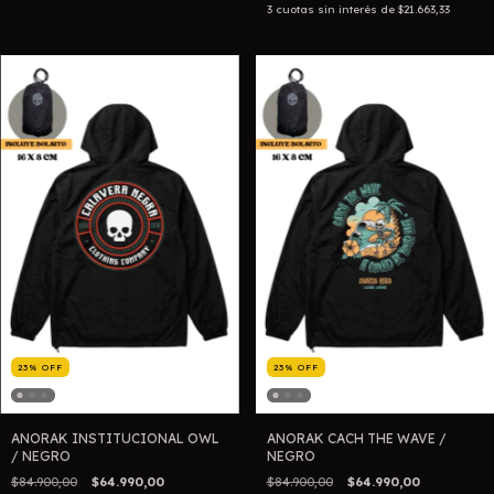
3
cuotas sin interés de
$21.663,33
23
%
OFF
23
%
OFF
ANORAK INSTITUCIONAL OWL
ANORAK CACH THE WAVE /
/ NEGRO
NEGRO
$84.900,00
$64.990,00
$84.900,00
$64.990,00