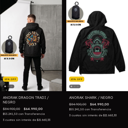
23
%
OFF
23
%
OFF
ANORAK DRAGON TRADI /
ANORAK SHARK / NEGRO
NEGRO
$84.900,00
$64.990,00
$84.900,00
$64.990,00
$55.241,50
con
Transferencia
$55.241,50
con
Transferencia
3
cuotas sin interés de
$21.663,33
3
cuotas sin interés de
$21.663,33