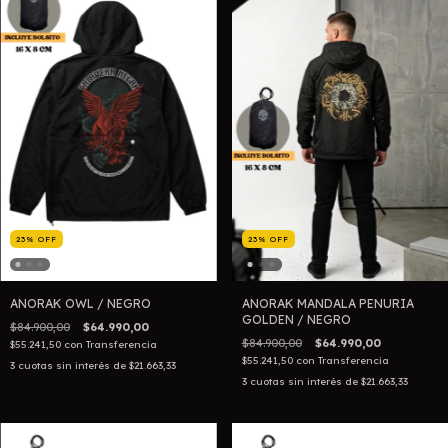
23
%
OFF
23
%
OFF
ANORAK OWL / NEGRO
ANORAK MANDALA PENURIA
GOLDEN / NEGRO
$84.900,00
$64.990,00
$84.900,00
$64.990,00
$55.241,50
con
Transferencia
$55.241,50
con
Transferencia
3
cuotas sin interés de
$21.663,33
3
cuotas sin interés de
$21.663,33