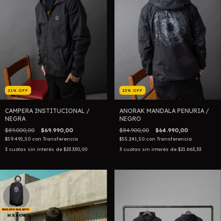
21
%
OFF
23
%
OFF
CAMPERA INSTITUCIONAL /
ANORAK MANDALA PENURIA /
NEGRA
NEGRO
$89.000,00
$69.990,00
$84.900,00
$64.990,00
$59.491,50
con
Transferencia
$55.241,50
con
Transferencia
3
cuotas sin interés de
$23.330,00
3
cuotas sin interés de
$21.663,33