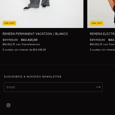
15
%
OFF
15
%
OFF
REMERA PERMANENT VACATION / BLANCO
REMERA ELECTR
$49.900,00
$42.415,00
$49.900,00
$42.
$36.052,75
con
Transferencia
$36.052,75
con
Tran
3
cuotas sin interés de
$14.138,33
3
cuotas sin interé
SUSCRIBITE A NUESTRO NEWSLETTER