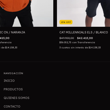
15
%
OFF
IC CN / NARANJA
CAT MILLENNIALS ELS / BLANCO
415,00
$49.900,00
$42.415,00
sferencia
$36.052,75
con
Transferencia
s de
$14.138,33
3
cuotas sin interés de
$14.138,33
NAVEGACIÓN
INICIO
PRODUCTOS
QUIENES SOMOS
CONTACTO