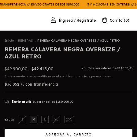
// ENVIO GRATIS DESDE $150.000
3 Y 6 CUOTAS SIN INTERES // 15% OFF X TRANS
Ingresá
/
Registráte
Carrito
(
0
)
Inicio
.
REMERAS
.
REMERA CALAVERA NEGRA OVERSIZE / AZUL RETRO
REMERA CALAVERA NEGRA OVERSIZE /
AZUL RETRO
$49.900,00
$42.415,00
3
cuotas sin interés de
$14.138,33
El descuento puede modificarse al combinar con otras promociones.
$36.052,75
con
Transferencia
Envío gratis
superando los
$150.000,00
S
M
L
XL
XXL
TALLE