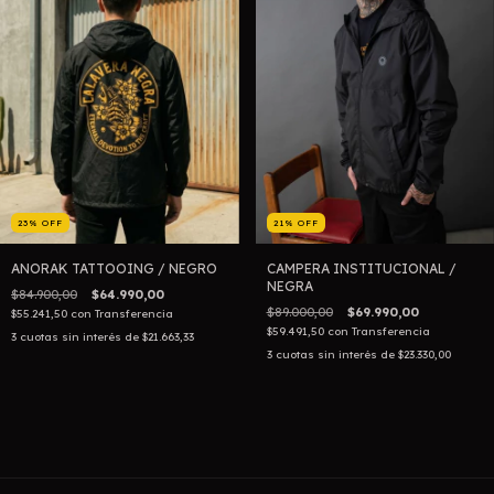
23
%
OFF
21
%
OFF
ANORAK TATTOOING / NEGRO
CAMPERA INSTITUCIONAL /
NEGRA
$84.900,00
$64.990,00
$89.000,00
$69.990,00
$55.241,50
con
Transferencia
$59.491,50
con
Transferencia
3
cuotas sin interés de
$21.663,33
3
cuotas sin interés de
$23.330,00