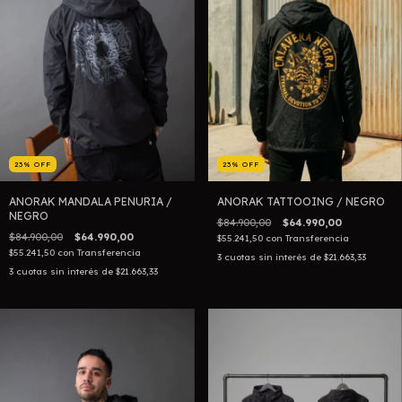
23
%
OFF
23
%
OFF
ANORAK MANDALA PENURIA /
ANORAK TATTOOING / NEGRO
NEGRO
$84.900,00
$64.990,00
$84.900,00
$64.990,00
$55.241,50
con
Transferencia
$55.241,50
con
Transferencia
3
cuotas sin interés de
$21.663,33
3
cuotas sin interés de
$21.663,33