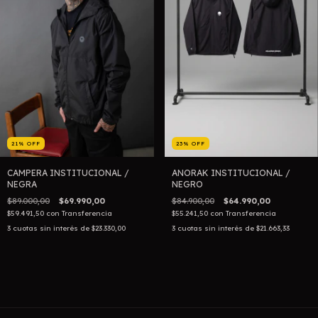
21
%
OFF
23
%
OFF
CAMPERA INSTITUCIONAL /
ANORAK INSTITUCIONAL /
NEGRA
NEGRO
$89.000,00
$69.990,00
$84.900,00
$64.990,00
$59.491,50
con
Transferencia
$55.241,50
con
Transferencia
3
cuotas sin interés de
$23.330,00
3
cuotas sin interés de
$21.663,33