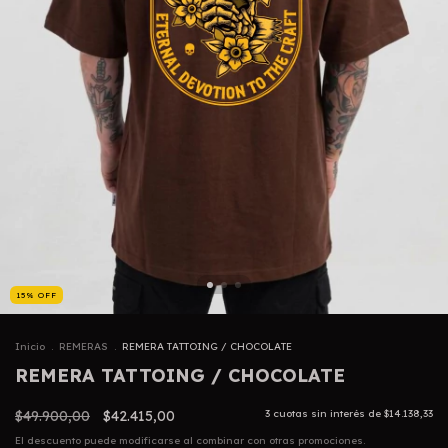
15
%
OFF
Inicio
.
REMERAS
.
REMERA TATTOING / CHOCOLATE
REMERA TATTOING / CHOCOLATE
$49.900,00
$42.415,00
3
cuotas sin interés de
$14.138,33
El descuento puede modificarse al combinar con otras promociones.