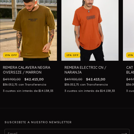
15
%
OFF
15
%
OFF
15
REMERA CALAVERA NEGRA
REMERA ELECTRIC CN /
CAT
OVERSIZE / MARRON
NARANJA
BLA
$49.900,00
$42.415,00
$49.900,00
$42.415,00
$49.
$36.052,75
con
Transferencia
$36.052,75
con
Transferencia
$36.0
3
cuotas sin interés de
$14.138,33
3
cuotas sin interés de
$14.138,33
3
cuo
SUSCRIBITE A NUESTRO NEWSLETTER