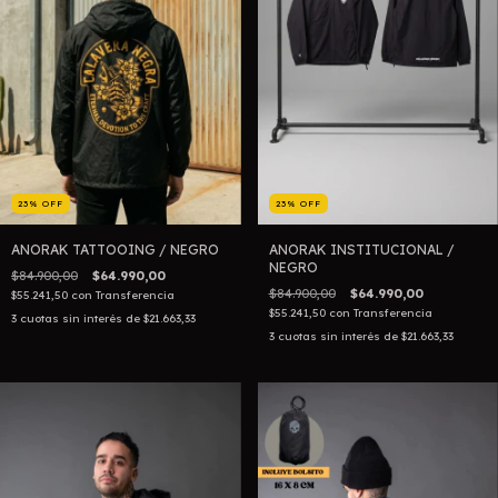
23
%
OFF
23
%
OFF
ANORAK TATTOOING / NEGRO
ANORAK INSTITUCIONAL /
NEGRO
$84.900,00
$64.990,00
$84.900,00
$64.990,00
$55.241,50
con
Transferencia
$55.241,50
con
Transferencia
3
cuotas sin interés de
$21.663,33
3
cuotas sin interés de
$21.663,33