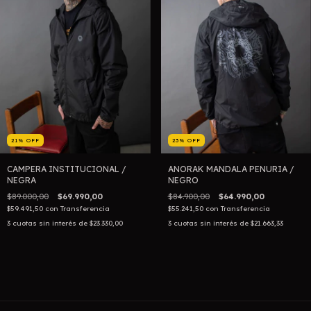
21
%
OFF
23
%
OFF
CAMPERA INSTITUCIONAL /
ANORAK MANDALA PENURIA /
NEGRA
NEGRO
$89.000,00
$69.990,00
$84.900,00
$64.990,00
$59.491,50
con
Transferencia
$55.241,50
con
Transferencia
3
cuotas sin interés de
$23.330,00
3
cuotas sin interés de
$21.663,33