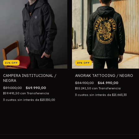
21
%
OFF
23
%
OFF
CAMPERA INSTITUCIONAL /
ANORAK TATTOOING / NEGRO
NEGRA
$84.900,00
$64.990,00
$89.000,00
$69.990,00
$55.241,50
con
Transferencia
$59.491,50
con
Transferencia
3
cuotas sin interés de
$21.663,33
3
cuotas sin interés de
$23.330,00