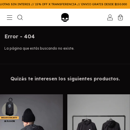
N INTERES // 15% OFF X TRANSFERENCIA // ENVIO GRATIS DESDE $150.000
3 Y 6 
0
Error - 404
La página que estás buscando no existe.
Quizás te interesen los siguientes productos.