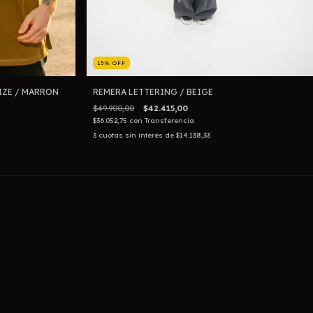
15
%
OFF
IZE / MARRON
REMERA LETTERING / BEIGE
$49.900,00
$42.415,00
$36.052,75
con
Transferencia
3
cuotas sin interés de
$14.138,33