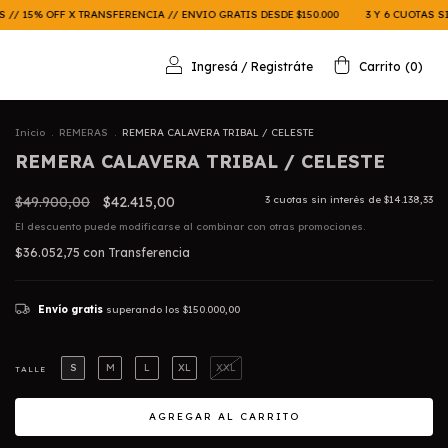
ANSFERENCIA // ENVIO GRATIS DESDE $150.000
3 Y 6 CUOTAS SIN INTERES // 15%
Ingresá
/
Registráte
Carrito
(
0
)
Inicio
.
REMERAS
.
REMERA CALAVERA TRIBAL / CELESTE
REMERA CALAVERA TRIBAL / CELESTE
$49.900,00
$42.415,00
3
cuotas sin interés de
$14.138,33
El descuento puede modificarse al combinar con otras promociones.
$36.052,75
con
Transferencia
Envío gratis
superando los
$150.000,00
S
M
L
XL
XXL
TALLE