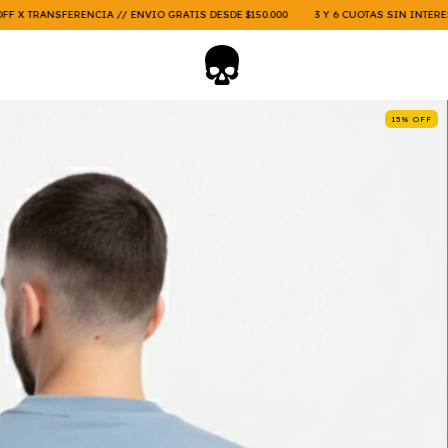
CIA // ENVIO GRATIS DESDE $150.000
3 Y 6 CUOTAS SIN INTERES // 15% OFF X TR
15
%
OFF