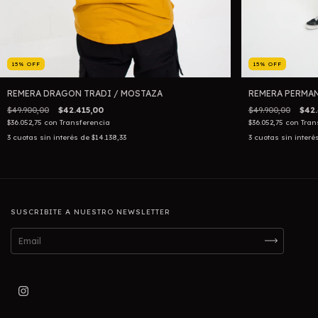
15
%
OFF
15
%
OFF
REMERA DRAGON TRADI / MOSTAZA
REMERA PERMAN
$49.900,00
$42.415,00
$49.900,00
$42.
$36.052,75
con
Transferencia
$36.052,75
con
Tran
3
cuotas sin interés de
$14.138,33
3
cuotas sin interé
SUSCRIBITE A NUESTRO NEWSLETTER