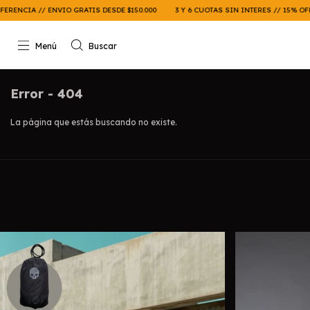
IA // ENVIO GRATIS DESDE $150.000
3 Y 6 CUOTAS SIN INTERES // 15% OFF X TR
Menú
Buscar
Error - 404
La página que estás buscando no existe.