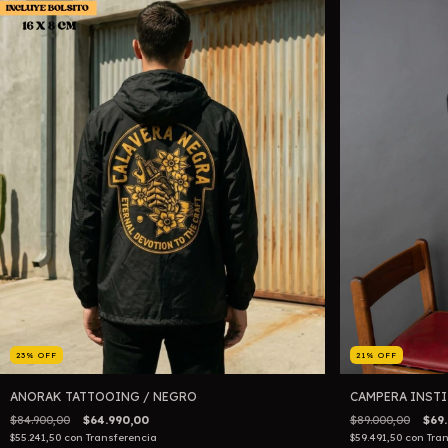
23
%
OFF
21
%
OFF
ANORAK TATTOOING / NEGRO
CAMPERA INSTI
$84.900,00
$64.990,00
$89.000,00
$69
$55.241,50
con
Transferencia
$59.491,50
con
Tra