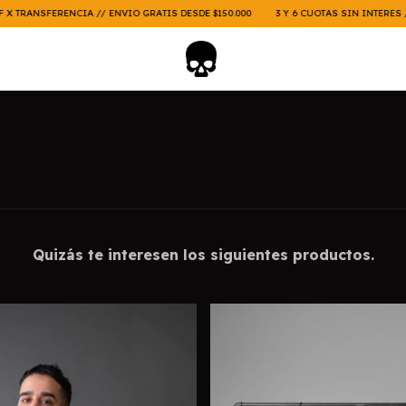
ANSFERENCIA // ENVIO GRATIS DESDE $150.000
3 Y 6 CUOTAS SIN INTERES // 15%
Quizás te interesen los siguientes productos.