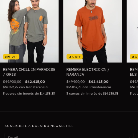
15
%
OFF
15
%
OFF
15
REMERA CHILL IN PARADISE
REMERA ELECTRIC CN /
REM
/ GRIS
NARANJA
ELS
$49.900,00
$42.415,00
$49.900,00
$42.415,00
$49.
$36.052,75
con
Transferencia
$36.052,75
con
Transferencia
$36.0
3
cuotas sin interés de
$14.138,33
3
cuotas sin interés de
$14.138,33
3
cuo
SUSCRIBITE A NUESTRO NEWSLETTER