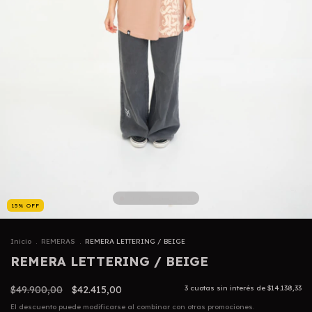
15
%
OFF
Inicio
.
REMERAS
.
REMERA LETTERING / BEIGE
REMERA LETTERING / BEIGE
$49.900,00
$42.415,00
3
cuotas sin interés de
$14.138,33
El descuento puede modificarse al combinar con otras promociones.