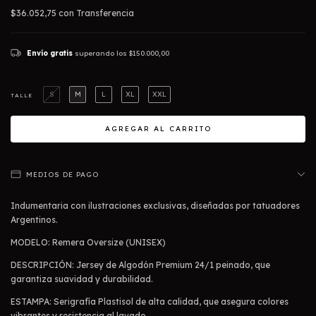
$36.052,75
con
Transferencia
Envío gratis
superando los
$150.000,00
S
M
L
XL
XXL
TALLE
MEDIOS DE PAGO
Indumentaria con ilustraciones exclusivas, diseñadas por tatuadores
Argentinos.
MODELO: Remera Oversize (UNISEX)
DESCRIPCIÓN: Jersey de Algodón Premium 24/1 peinado, que
garantiza suavidad y durabilidad.
ESTAMPA: Serigrafía Plastisol de alta calidad, que asegura colores
vibrantes y resistencia al lavado.